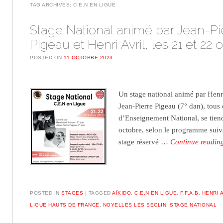
TAG ARCHIVES:
C.E.N EN LIGUE
Stage National animé par Jean-Pi
Pigeau et Henri Avril, les 21 et 22 
POSTED ON
11 OCTOBRE 2023
Un stage national animé par Henri
Jean-Pierre Pigeau (7° dan), tou
d’Enseignement National, se tien
octobre, selon le programme suiv
stage réservé …
Continue readi
POSTED IN
STAGES
TAGGED
AÏKIDO
,
C.E.N EN LIGUE
,
F.F.A.B
,
HENRI 
LIGUE HAUTS DE FRANCE
,
NOYELLES LES SECLIN
,
STAGE NATIONAL