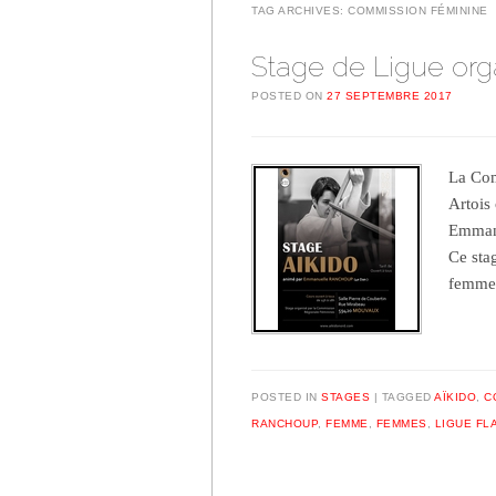
TAG ARCHIVES:
COMMISSION FÉMININE
Stage de Ligue org
POSTED ON
27 SEPTEMBRE 2017
La Com
Artois
Emmanu
Ce sta
femmes
POSTED IN
STAGES
TAGGED
AÏKIDO
,
C
RANCHOUP
,
FEMME
,
FEMMES
,
LIGUE FL