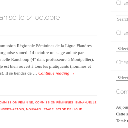
Cher
anisé le 14 octobre
Search
Cher
mission Régionale Féminines de la Ligue Flandres
Cherch
 organise samedi 14 octobre un stage animé par
par
elle Ranchoup (4° dan, professeure à Montpellier).
Cher
catégo
ge est bien ouvert à tous les pratiquants (hommes et
). Il se tiendra de …
Continue reading
→
Cherch
par
Comp
date
OMMISSION FÉMININE
,
COMMISSION FÉMININES
,
EMMANUELLE
Aujour
ANDRES-ARTOIS
,
MOUVAUX
,
STAGE
,
STAGE DE LIGUE
Cette 
Total: