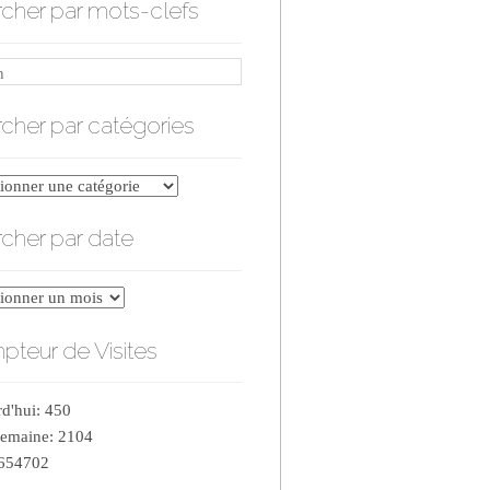
cher par mots-clefs
cher par catégories
er
cher par date
ries
er
teur de Visites
d'hui: 450
semaine: 2104
 654702