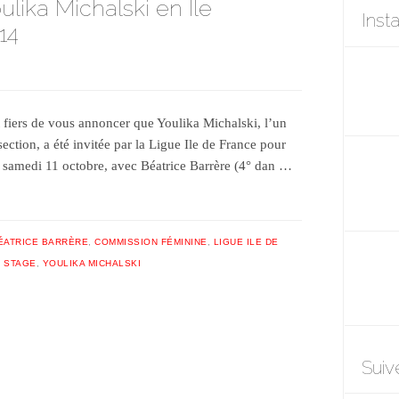
lika Michalski en Ile
Inst
14
fiers de vous annoncer que Youlika Michalski, l’un
ection, a été invitée par la Ligue Ile de France pour
e samedi 11 octobre, avec Béatrice Barrère (4° dan …
ÉATRICE BARRÈRE
,
COMMISSION FÉMININE
,
LIGUE ILE DE
,
STAGE
,
YOULIKA MICHALSKI
Suiv