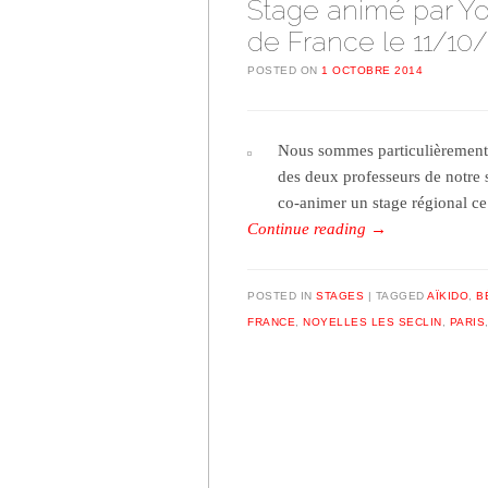
Stage animé par You
de France le 11/10/
POSTED ON
1 OCTOBRE 2014
Nous sommes particulièrement 
des deux professeurs de notre s
co-animer un stage régional c
Continue reading
→
POSTED IN
STAGES
TAGGED
AÏKIDO
,
B
FRANCE
,
NOYELLES LES SECLIN
,
PARIS
Post navigation