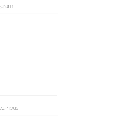
agram
ez-nous