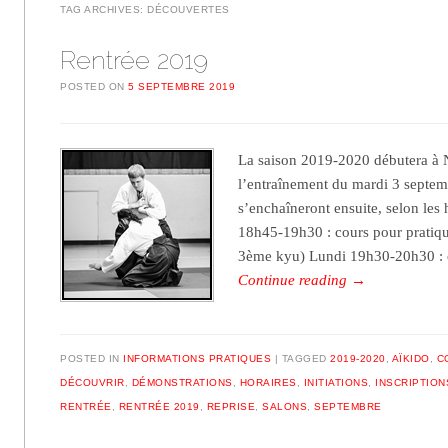
TAG ARCHIVES:
DÉCOUVERTES
Rentrée 2019
POSTED ON
5 SEPTEMBRE 2019
La saison 2019-2020 débutera à N
l’entraînement du mardi 3 septem
s’enchaîneront ensuite, selon les 
18h45-19h30 : cours pour pratiqu
3ème kyu) Lundi 19h30-20h30 :
Continue reading
→
POSTED IN
INFORMATIONS PRATIQUES
TAGGED
2019-2020
,
AÏKIDO
,
C
DÉCOUVRIR
,
DÉMONSTRATIONS
,
HORAIRES
,
INITIATIONS
,
INSCRIPTION
RENTRÉE
,
RENTRÉE 2019
,
REPRISE
,
SALONS
,
SEPTEMBRE