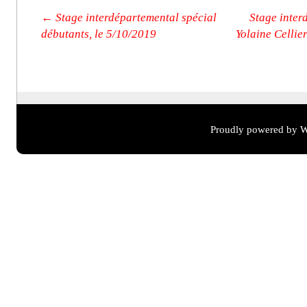
Post navigation
←
Stage interdépartemental spécial
Stage inter
débutants, le 5/10/2019
Yolaine Cellier
Proudly powered by W