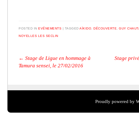
POSTED IN
EVÉNEMENTS
|
TAGGED
AÏKIDO
,
DÉCOUVERTE
,
GUY CHAUT
NOYELLES LES SECLIN
Post navigation
←
Stage de Ligue en hommage à
Stage priv
Tamura sensei, le 27/02/2016
Proudly powered by W