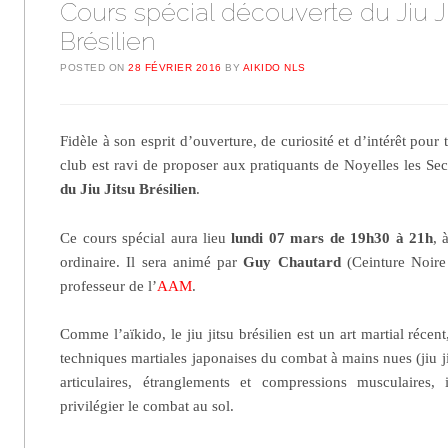
Cours spécial découverte du Jiu J
Brésilien
POSTED ON
28 FÉVRIER 2016
BY
AIKIDO NLS
Fidèle à son esprit d’ouverture, de curiosité et d’intérêt pour t
club est ravi de proposer aux pratiquants de Noyelles les Se
du Jiu Jitsu Brésilien
.
Ce cours spécial aura lieu
lundi 07 mars de 19h30 à 21h
, 
ordinaire. Il sera animé par
Guy Chautard
(Ceinture Noire
professeur de l’
AAM
.
Comme l’aïkido, le jiu jitsu brésilien est un art martial récen
techniques martiales japonaises du combat à mains nues (jiu ji
articulaires, étranglements et compressions musculaires, 
privilégier le combat au sol.