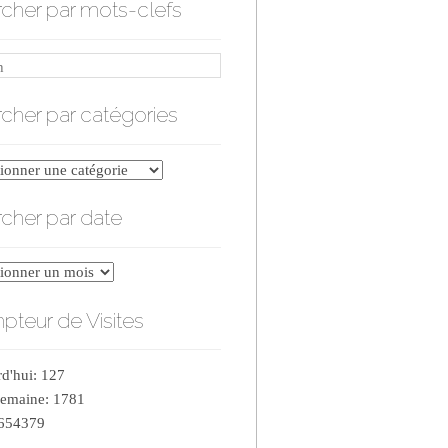
cher par mots-clefs
cher par catégories
er
cher par date
ries
er
teur de Visites
d'hui: 127
semaine: 1781
 654379