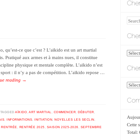
Cher
Search
Cher
o, qu’est-ce que c’est ? L’aïkido est un art martial
Cherch
is. Pratiqué aux armes et à mains nues, il constitue
par
scipline physique et mentale complète. L’aïkido n’est
Cher
catégo
 sport : il n’y a pas de compétition. L’aïkido repose …
ue reading
→
Cherch
par
Comp
date
TAGGED
AÏKIDO
,
ART MARTIAL
,
COMMENCER
,
DÉBUTER
,
Aujour
AIS
,
INFORMATIONS
,
INITIATION
,
NOYELLES LES SECLIN
,
Cette 
,
RENTRÉE
,
RENTRÉE 2025
,
SAISON 2025-2026
,
SEPTEMBRE
Total: