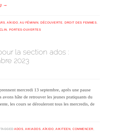
ng
→
ARS
,
AÏKIDO
,
AU FÉMININ
,
DÉCOUVERTE
,
DROIT DES FEMMES
,
CLIN
,
PORTES-OUVERTES
our la section ados :
mbre 2023
eprennent mercredi 13 septembre, après une pause
s avons hâte de retrouver les jeunes pratiquants du
nte, les cours se dérouleront tous les mercredis, de
TAGGED
ADOS
,
AIKIADOS
,
AÏKIDO
,
AIKITEEN
,
COMMENCER
,