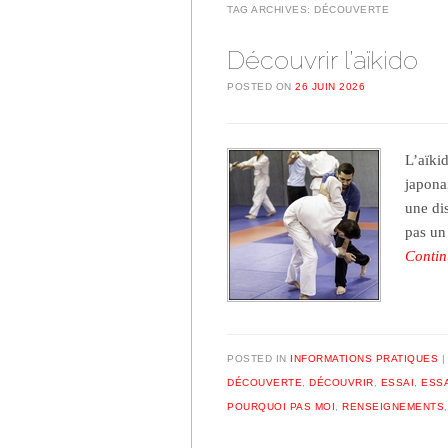
TAG ARCHIVES:
DÉCOUVERTE
Découvrir l’aïkido
POSTED ON
26 JUIN 2026
L’aïkid
japona
une di
pas un
Contin
POSTED IN
INFORMATIONS PRATIQUES
DÉCOUVERTE
,
DÉCOUVRIR
,
ESSAI
,
ESS
POURQUOI PAS MOI
,
RENSEIGNEMENTS