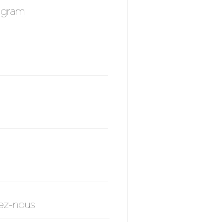
agram
ez-nous