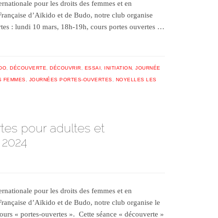
ernationale pour les droits des femmes et en
 Française d’Aïkido et de Budo, notre club organise
rtes : lundi 10 mars, 18h-19h, cours portes ouvertes …
IDO
,
DÉCOUVERTE
,
DÉCOUVRIR
,
ESSAI
,
INITIATION
,
JOURNÉE
S FEMMES
,
JOURNÉES PORTES-OUVERTES
,
NOYELLES LES
tes pour adultes et
 2024
ernationale pour les droits des femmes et en
Française d’Aïkido et de Budo, notre club organise le
ours « portes-ouvertes ». Cette séance « découverte »