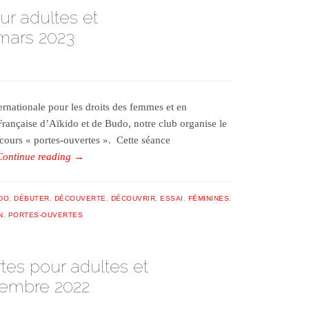
ur adultes et
 mars 2023
ernationale pour les droits des femmes et en
Française d’Aïkido et de Budo, notre club organise le
cours « portes-ouvertes ». Cette séance
Continue reading
→
IDO
,
DÉBUTER
,
DÉCOUVERTE
,
DÉCOUVRIR
,
ESSAI
,
FÉMININES
,
N
,
PORTES-OUVERTES
tes pour adultes et
tembre 2022