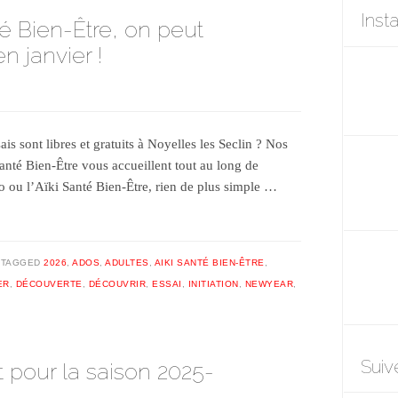
Inst
nté Bien-Être, on peut
 janvier !
is sont libres et gratuits à Noyelles les Seclin ? Nos
Santé Bien-Être vous accueillent tout au long de
do ou l’Aïki Santé Bien-Être, rien de plus simple …
TAGGED
2026
,
ADOS
,
ADULTES
,
AIKI SANTÉ BIEN-ÊTRE
,
ER
,
DÉCOUVERTE
,
DÉCOUVRIR
,
ESSAI
,
INITIATION
,
NEWYEAR
,
Suiv
t pour la saison 2025-