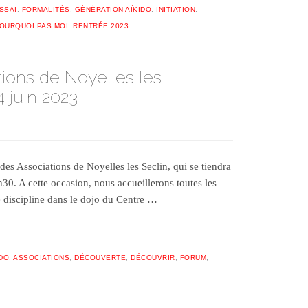
SSAI
,
FORMALITÉS
,
GÉNÉRATION AÏKIDO
,
INITIATION
,
OURQUOI PAS MOI
,
RENTRÉE 2023
ions de Noyelles les
4 juin 2023
des Associations de Noyelles les Seclin, qui se tiendra
30. A cette occasion, nous accueillerons toutes les
e discipline dans le dojo du Centre …
IDO
,
ASSOCIATIONS
,
DÉCOUVERTE
,
DÉCOUVRIR
,
FORUM
,