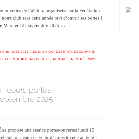
e-ouvertes de l’aïkido, organisées par la Fédération
notre club sera cette année ravi d’ouvrir ses portes à
s le Mercredi 24 septembre 2025 …
5 ANS
,
2025-2026
,
ADOS
,
AÏKIDO
,
DÉBUTER
,
DÉCOUVRIR
,
S SECLIN
,
PORTES-OUVERTES
,
RENTRÉE
,
RENTRÉE 2025
,
 : cours portes-
septembre 2025
Être propose une séance portes-ouvertes lundi 15
llente occasion ce venir découvrir cette activité !