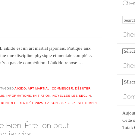
Cher
Search
Cher
L’aïkido est un art martial japonais. Pratiqué aux
Cherch
titue une discipline physique et mentale complète.
par
l n’y a pas de compétition. L’aïkido repose …
Cher
catégo
Cherch
par
TAGGED
AÏKIDO
,
ART MARTIAL
,
COMMENCER
,
DÉBUTER
,
Comp
date
AIS
,
INFORMATIONS
,
INITIATION
,
NOYELLES LES SECLIN
,
,
RENTRÉE
,
RENTRÉE 2025
,
SAISON 2025-2026
,
SEPTEMBRE
Aujour
Cette 
nté Bien-Être, on peut
Total:
 janvier !