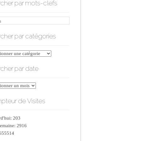
cher par mots-clefs
cher par catégories
er
cher par date
ries
er
teur de Visites
d'hui: 203
semaine: 2916
 655514