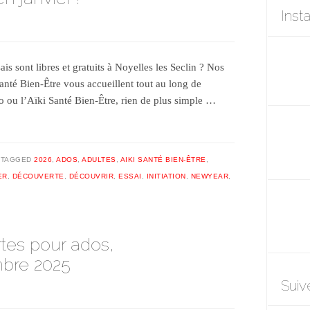
Inst
is sont libres et gratuits à Noyelles les Seclin ? Nos
Santé Bien-Être vous accueillent tout au long de
do ou l’Aïki Santé Bien-Être, rien de plus simple …
TAGGED
2026
,
ADOS
,
ADULTES
,
AIKI SANTÉ BIEN-ÊTRE
,
ER
,
DÉCOUVERTE
,
DÉCOUVRIR
,
ESSAI
,
INITIATION
,
NEWYEAR
,
tes pour ados,
mbre 2025
Suiv