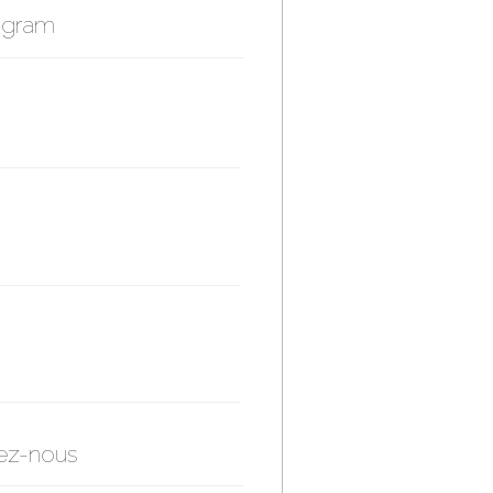
agram
ez-nous