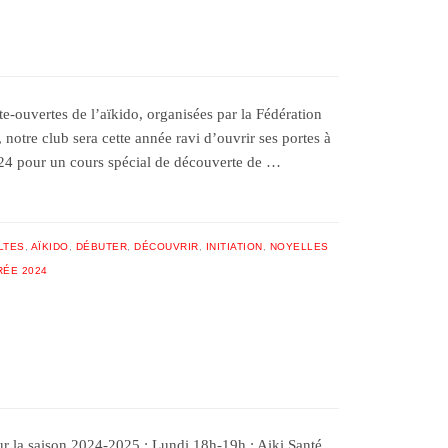
e-ouvertes de l’aïkido, organisées par la Fédération
notre club sera cette année ravi d’ouvrir ses portes à
24 pour un cours spécial de découverte de …
LTES
,
AÏKIDO
,
DÉBUTER
,
DÉCOUVRIR
,
INITIATION
,
NOYELLES
RÉE 2024
ur la saison 2024-2025 : Lundi 18h-19h : Aiki Santé