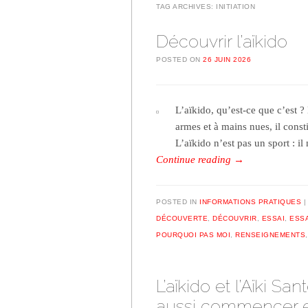
TAG ARCHIVES:
INITIATION
Découvrir l’aïkido
POSTED ON
26 JUIN 2026
L’aïkido, qu’est-ce que c’est ? 
armes et à mains nues, il cons
L’aïkido n’est pas un sport : i
Continue reading
→
POSTED IN
INFORMATIONS PRATIQUES
DÉCOUVERTE
,
DÉCOUVRIR
,
ESSAI
,
ESS
POURQUOI PAS MOI
,
RENSEIGNEMENTS
L’aïkido et l’Aïki Sa
aussi commencer en