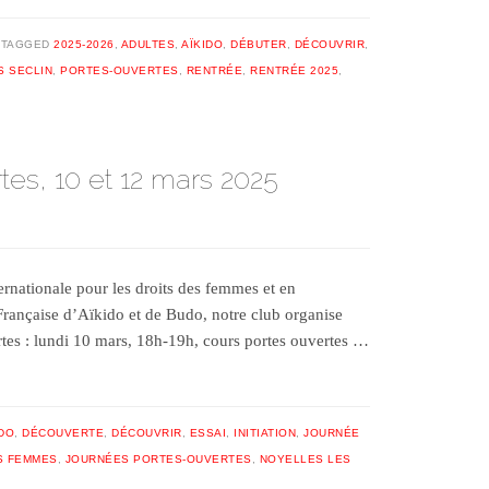
TAGGED
2025-2026
,
ADULTES
,
AÏKIDO
,
DÉBUTER
,
DÉCOUVRIR
,
S SECLIN
,
PORTES-OUVERTES
,
RENTRÉE
,
RENTRÉE 2025
,
es, 10 et 12 mars 2025
ernationale pour les droits des femmes et en
 Française d’Aïkido et de Budo, notre club organise
rtes : lundi 10 mars, 18h-19h, cours portes ouvertes …
IDO
,
DÉCOUVERTE
,
DÉCOUVRIR
,
ESSAI
,
INITIATION
,
JOURNÉE
S FEMMES
,
JOURNÉES PORTES-OUVERTES
,
NOYELLES LES