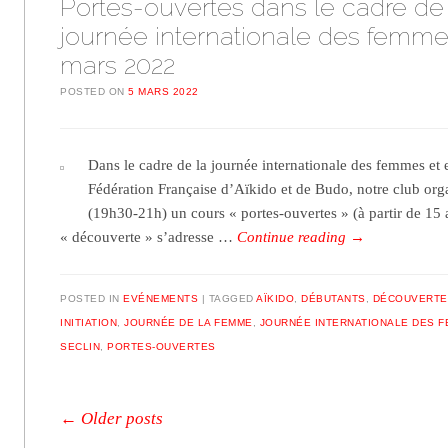
Portes-ouvertes dans le cadre de 
journée internationale des femmes
mars 2022
POSTED ON
5 MARS 2022
Dans le cadre de la journée internationale des femmes et e
Fédération Française d’Aïkido et de Budo, notre club org
(19h30-21h) un cours « portes-ouvertes » (à partir de 15 
« découverte » s’adresse …
Continue reading
→
POSTED IN
EVÉNEMENTS
TAGGED
AÏKIDO
,
DÉBUTANTS
,
DÉCOUVERTE
INITIATION
,
JOURNÉE DE LA FEMME
,
JOURNÉE INTERNATIONALE DES 
SECLIN
,
PORTES-OUVERTES
Post navigation
←
Older posts