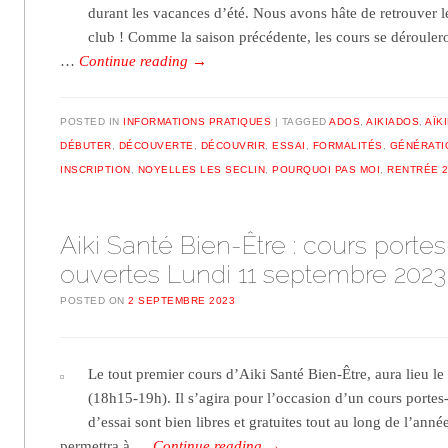
durant les vacances d’été. Nous avons hâte de retrouver l
club ! Comme la saison précédente, les cours se déroulero
…
Continue reading
→
POSTED IN
INFORMATIONS PRATIQUES
TAGGED
ADOS
,
AIKIADOS
,
AÏK
DÉBUTER
,
DÉCOUVERTE
,
DÉCOUVRIR
,
ESSAI
,
FORMALITÉS
,
GÉNÉRATI
INSCRIPTION
,
NOYELLES LES SECLIN
,
POURQUOI PAS MOI
,
RENTRÉE 2
Aiki Santé Bien-Être : cours portes
ouvertes Lundi 11 septembre 2023
POSTED ON
2 SEPTEMBRE 2023
Le tout premier cours d’Aiki Santé Bien-Être, aura lieu l
(18h15-19h). Il s’agira pour l’occasion d’un cours portes-
d’essai sont bien libres et gratuites tout au long de l’anné
permettra à …
Continue reading
→