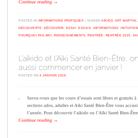
Continue reading
→
POSTED IN
INFORMATIONS PRATIQUES
TAGGED
AÏKIDO
,
ART MARTIAL
DÉCOUVERTE
,
DÉCOUVRIR
,
ESSAI
,
ESSAIS
,
INFORMATIONS
,
INITIATIO
POURQUOI PAS MOI
,
RENSEIGNEMENTS
,
RENTRÉE
,
RENTRÉE 2025
,
SA
L’aïkido et l’Aïki Santé Bien-Être, o
aussi commencer en janvier !
POSTED ON
4 JANVIER 2026
Savez-vous que les cours d’essais sont libres et gratuits à
sections ados, adultes et Aiki Santé Bien-Être vous accuei
l’année. Pour découvrir l’aïkido ou l’Aïki Santé Bien-Êtr
Continue reading
→