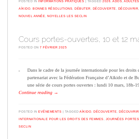
POSTED IN
INFORMATIONS PRATIQUES
TAGGED
2026
,
ADOS
,
ADULTE
AÏKIDO
,
BONNES RÉSOLUTIONS
,
DÉBUTER
,
DÉCOUVERTE
,
DÉCOUVRIR
NOUVEL ANNÉE
,
NOYELLES LES SECLIN
Cours portes-ouvertes, 10 et 12 m
POSTED ON
7 FÉVRIER 2025
Dans le cadre de la journée internationale pour les droits
partenariat avec la Fédération Française d’Aïkido et de B
une série de cours portes ouvertes : lundi 10 mars, 18h-
Continue reading
→
POSTED IN
EVÉNEMENTS
TAGGED
AÏKIDO
,
DÉCOUVERTE
,
DÉCOUVRIR
INTERNATIONALE POUR LES DROITS DES FEMMES
,
JOURNÉES PORTES
SECLIN