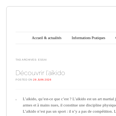
Aikido
Main menu
Skip to content
Accueil & actualités
Informations Pratiques
Noyelles les
Seclin
TAG ARCHIVES:
ESSAI
Découvrir l’aïkido
POSTED ON
26 JUIN 2026
L’aïkido, qu’est-ce que c’est ? L’aïkido est un art martial
armes et à mains nues, il constitue une discipline physiq
L’aïkido n’est pas un sport : il n’y a pas de compétition.