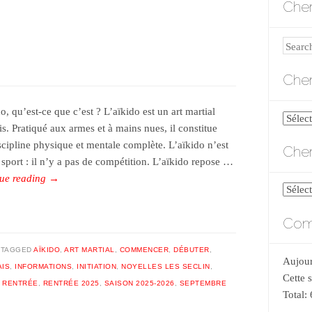
Cher
Search
Cher
o, qu’est-ce que c’est ? L’aïkido est un art martial
Cherch
is. Pratiqué aux armes et à mains nues, il constitue
par
scipline physique et mentale complète. L’aïkido n’est
Cher
catégo
 sport : il n’y a pas de compétition. L’aïkido repose …
ue reading
→
Cherch
par
Comp
date
TAGGED
AÏKIDO
,
ART MARTIAL
,
COMMENCER
,
DÉBUTER
,
Aujour
AIS
,
INFORMATIONS
,
INITIATION
,
NOYELLES LES SECLIN
,
Cette 
,
RENTRÉE
,
RENTRÉE 2025
,
SAISON 2025-2026
,
SEPTEMBRE
Total: