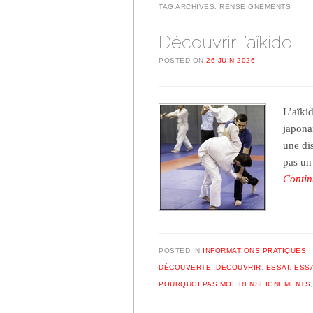
TAG ARCHIVES:
RENSEIGNEMENTS
Découvrir l’aïkido
POSTED ON
26 JUIN 2026
L’aïkid
japona
une di
pas un
Contin
POSTED IN
INFORMATIONS PRATIQUES
DÉCOUVERTE
,
DÉCOUVRIR
,
ESSAI
,
ESS
POURQUOI PAS MOI
,
RENSEIGNEMENTS