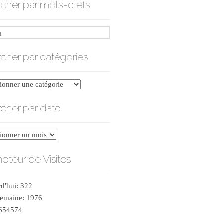
cher par mots-clefs
cher par catégories
er
cher par date
ries
er
teur de Visites
d'hui: 322
semaine: 1976
 654574