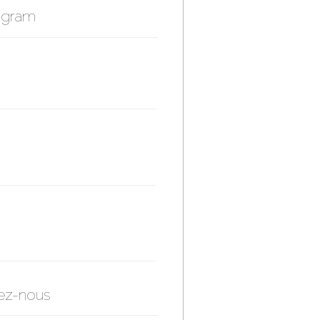
agram
ez-nous