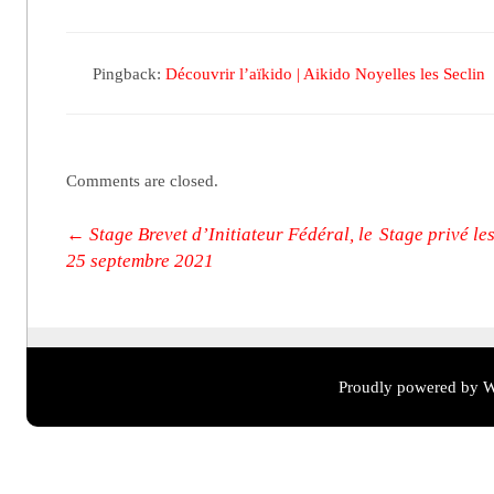
Pingback:
Découvrir l’aïkido | Aikido Noyelles les Seclin
Comments are closed.
Post navigation
←
Stage Brevet d’Initiateur Fédéral, le
Stage privé le
25 septembre 2021
Proudly powered by W