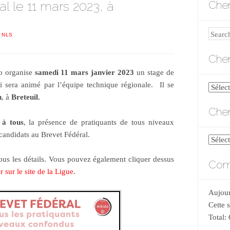
l le 11 mars 2023, à
Cher
Search
 NLS
Cher
o organise
samedi 11 mars janvier
2023
un stage de
i sera animé par l’équipe technique régionale. Il se
Cherch
h
, à
Breteuil.
par
Cher
catégo
 à tous
, la présence de pratiquants de tous niveaux
 candidats au Brevet Fédéral.
Cherch
par
tous les détails. Vous pouvez également cliquer dessus
Comp
date
 sur le site de la Ligue
.
Aujour
Cette 
Total: