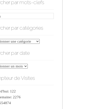
cher par mots-clefs
cher par catégories
er
cher par date
ries
er
teur de Visites
d'hui: 122
semaine: 2276
 654874