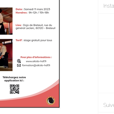
Inst
Suiv