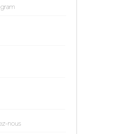
agram
ez-nous