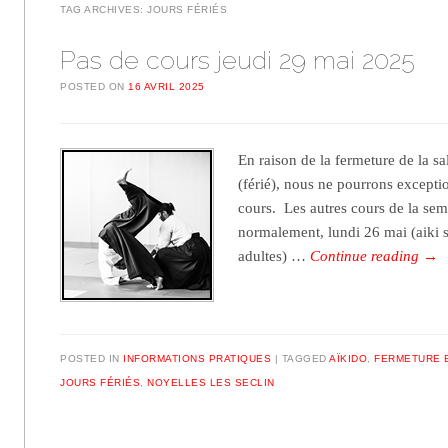
TAG ARCHIVES:
JOURS FÉRIÉS
Pas de cours jeudi 29 mai 2025
POSTED ON
16 AVRIL 2025
En raison de la fermeture de la s
(férié), nous ne pourrons excepti
cours. Les autres cours de la sem
normalement, lundi 26 mai (aiki s
adultes) …
Continue reading
→
POSTED IN
INFORMATIONS PRATIQUES
TAGGED
AÏKIDO
,
FERMETURE 
JOURS FÉRIÉS
,
NOYELLES LES SECLIN