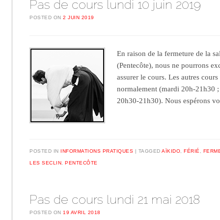
Pas de cours lundi 10 juin 2019
POSTED ON
2 JUIN 2019
En raison de la fermeture de la sa
(Pentecôte), nous ne pourrons ex
assurer le cours. Les autres cours
normalement (mardi 20h-21h30 ;
20h30-21h30). Nous espérons 
POSTED IN
INFORMATIONS PRATIQUES
TAGGED
AÏKIDO
,
FÉRIÉ
,
FERM
LES SECLIN
,
PENTECÔTE
Pas de cours lundi 21 mai 2018
POSTED ON
19 AVRIL 2018