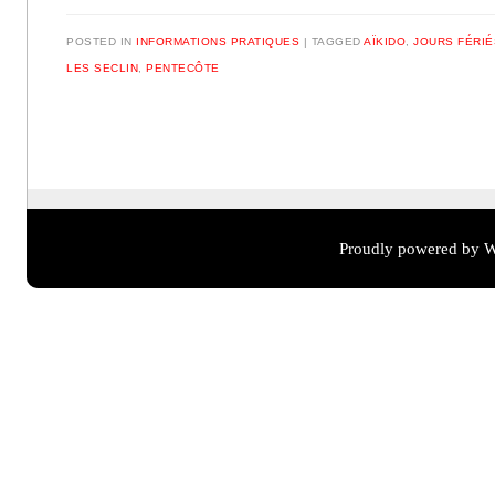
POSTED IN
INFORMATIONS PRATIQUES
TAGGED
AÏKIDO
,
JOURS FÉRIÉ
LES SECLIN
,
PENTECÔTE
Post navigation
Proudly powered by W