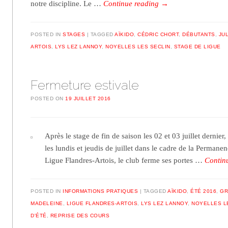
notre discipline. Le …
Continue reading
→
POSTED IN
STAGES
TAGGED
AÏKIDO
,
CÉDRIC CHORT
,
DÉBUTANTS
,
JU
ARTOIS
,
LYS LEZ LANNOY
,
NOYELLES LES SECLIN
,
STAGE DE LIGUE
Fermeture estivale
POSTED ON
19 JUILLET 2016
Après le stage de fin de saison les 02 et 03 juillet dernier
les lundis et jeudis de juillet dans le cadre de la Permane
Ligue Flandres-Artois, le club ferme ses portes …
Contin
POSTED IN
INFORMATIONS PRATIQUES
TAGGED
AÏKIDO
,
ÉTÉ 2016
,
GR
MADELEINE
,
LIGUE FLANDRES-ARTOIS
,
LYS LEZ LANNOY
,
NOYELLES L
D'ÉTÉ
,
REPRISE DES COURS