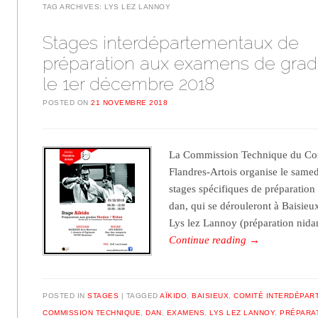
TAG ARCHIVES:
LYS LEZ LANNOY
Stages interdépartementaux de
préparation aux examens de gra
le 1er décembre 2018
POSTED ON
21 NOVEMBRE 2018
La Commission Technique du Com
Flandres-Artois organise le same
stages spécifiques de préparatio
dan, qui se dérouleront à Baisieu
Lys lez Lannoy (préparation nida
Continue reading
→
POSTED IN
STAGES
TAGGED
AÏKIDO
,
BAISIEUX
,
COMITÉ INTERDÉPAR
COMMISSION TECHNIQUE
,
DAN
,
EXAMENS
,
LYS LEZ LANNOY
,
PRÉPARA