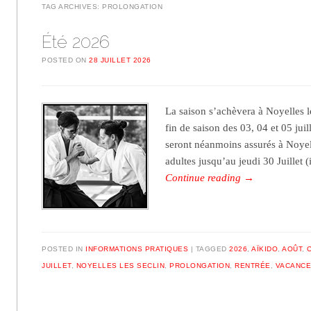
TAG ARCHIVES:
PROLONGATION
Été 2026
POSTED ON
28 JUILLET 2026
La saison s’achèvera à Noyelles l
fin de saison des 03, 04 et 05 jui
seront néanmoins assurés à Noyell
adultes jusqu’au jeudi 30 Juillet (
Continue reading
→
POSTED IN
INFORMATIONS PRATIQUES
TAGGED
2026
,
AÏKIDO
,
AOÛT
,
JUILLET
,
NOYELLES LES SECLIN
,
PROLONGATION
,
RENTRÉE
,
VACANC