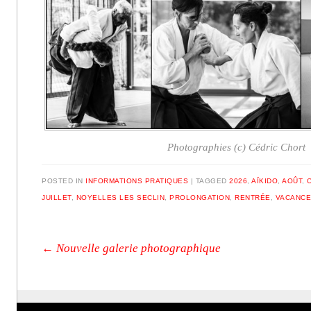
Photographies (c) Cédric Chort
POSTED IN
INFORMATIONS PRATIQUES
|
TAGGED
2026
,
AÏKIDO
,
AOÛT
,
JUILLET
,
NOYELLES LES SECLIN
,
PROLONGATION
,
RENTRÉE
,
VACANC
Post navigation
←
Nouvelle galerie photographique