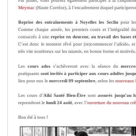
Fin juillet, vous pourrez également participer à la cinquiè
Meymac
(Haute Corrèze), à l’encadrement duquel participero
Reprise des entraînements à Noyelles les Seclin
pour l
Comme chaque année, les premiers cours et l’intégralité d
consacrés à une
reprise en douceur, au travail des bases e
C’est donc le moment rêvé pour (re)commencer l’aïkido, et
très vite nombreux sur les tatamis, en bonne forme et motivés
Les
cours ados
s’achèveront avec la séance du
mercre
pratiquants
sont invités à participer aux cours adultes jusq
lieu pour eux le
mercredi 09 septembre
, selon les
nouveaux 
Les cours d’
Aïki Santé Bien-Être
sont
assurés jusqu’au lu
reprendront le
lundi 24 août
, avec l’
ouverture du nouveau cré
Bon été à tous !