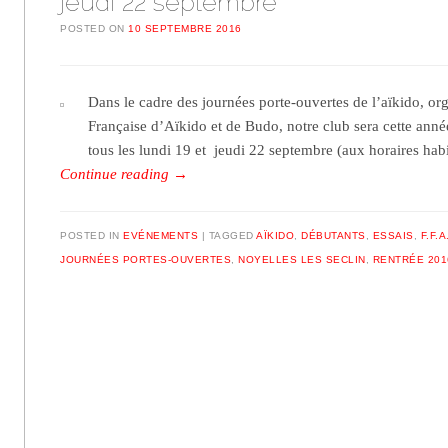
jeudi 22 septembre
POSTED ON
10 SEPTEMBRE 2016
Dans le cadre des journées porte-ouvertes de l’aïkido, or
Française d’Aïkido et de Budo, notre club sera cette année
tous les lundi 19 et jeudi 22 septembre (aux horaires hab
Continue reading
→
POSTED IN
EVÉNEMENTS
TAGGED
AÏKIDO
,
DÉBUTANTS
,
ESSAIS
,
F.F.A
JOURNÉES PORTES-OUVERTES
,
NOYELLES LES SECLIN
,
RENTRÉE 201
Post navigation