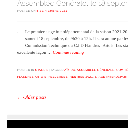
Assemblée Générale, le 18 sept
POSTED ON
5 SEPTEMBRE 2021
Le premier stage interdépartemental de la saison 2021-2
samedi 18 septembre, de 9h30 à 12h. Il sera animé par l
Commission Technique du C.I.D Flandres -Artois. Les sta
excellente façon …
Continue reading
→
POSTED IN
STAGES
TAGGED
AÏKIDO
,
ASSEMBLÉE GÉNÉRALE
,
COMIT
FLANDRES-ARTOIS
,
HELLEMMES
,
RENTRÉE 2021
,
STAGE INTERDÉPAR
Post navigation
←
Older posts