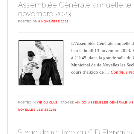
Assemblée Générale annuelle le l
novembre 2023
POSTED ON
9 NOVEMBRE 2023
L’Assemblée Générale annuelle de
lieu le lundi 13 novembre 2023. 
à 21h45, dans la grande salle du
Municipal de de Noyelles les Secl
cours d’aïkido de …
Continue r
POSTED IN
VIE DU CLUB
TAGGED
AÏKIDO
,
ASSEMBLÉE GÉNÉRALE
,
AS
NOYELLES LES SECLIN
Stage de rentrée du CID Flandres-