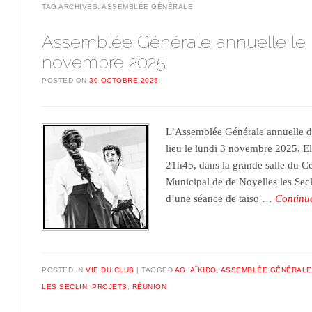
TAG ARCHIVES:
ASSEMBLÉE GÉNÉRALE
Assemblée Générale annuelle le 
novembre 2025
POSTED ON
30 OCTOBRE 2025
L’Assemblée Générale annuelle de
lieu le lundi 3 novembre 2025. E
21h45, dans la grande salle du C
Municipal de de Noyelles les Secl
d’une séance de taiso …
Continu
POSTED IN
VIE DU CLUB
TAGGED
AG
,
AÏKIDO
,
ASSEMBLÉE GÉNÉRALE
LES SECLIN
,
PROJETS
,
RÉUNION