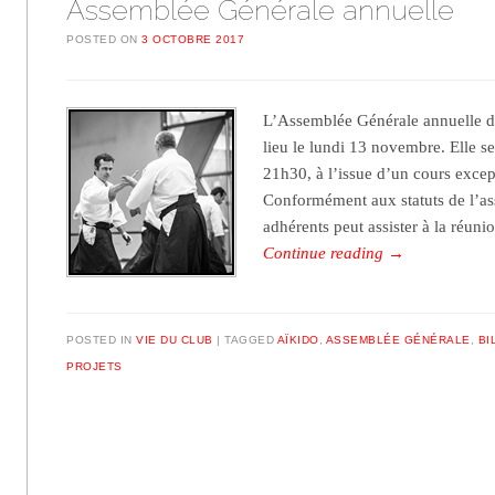
Assemblée Générale annuelle
POSTED ON
3 OCTOBRE 2017
L’Assemblée Générale annuelle de
lieu le lundi 13 novembre. Elle s
21h30, à l’issue d’un cours exce
Conformément aux statuts de l’ass
adhérents peut assister à la réuni
Continue reading
→
POSTED IN
VIE DU CLUB
TAGGED
AÏKIDO
,
ASSEMBLÉE GÉNÉRALE
,
BI
PROJETS
Post navigation