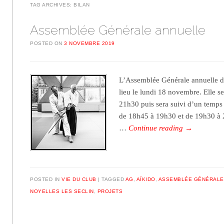
TAG ARCHIVES:
BILAN
Assemblée Générale annuelle
POSTED ON
3 NOVEMBRE 2019
L’Assemblée Générale annuelle de
lieu le lundi 18 novembre. Elle s
21h30 puis sera suivi d’un temps 
de 18h45 à 19h30 et de 19h30 à 
…
Continue reading
→
POSTED IN
VIE DU CLUB
TAGGED
AG
,
AÏKIDO
,
ASSEMBLÉE GÉNÉRALE
NOYELLES LES SECLIN
,
PROJETS