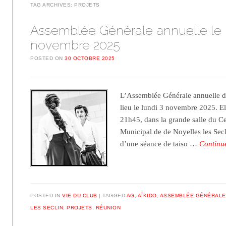
TAG ARCHIVES:
PROJETS
Assemblée Générale annuelle le 
novembre 2025
POSTED ON
30 OCTOBRE 2025
L’Assemblée Générale annuelle de
lieu le lundi 3 novembre 2025. E
21h45, dans la grande salle du C
Municipal de de Noyelles les Secl
d’une séance de taiso …
Continu
POSTED IN
VIE DU CLUB
TAGGED
AG
,
AÏKIDO
,
ASSEMBLÉE GÉNÉRALE
LES SECLIN
,
PROJETS
,
RÉUNION