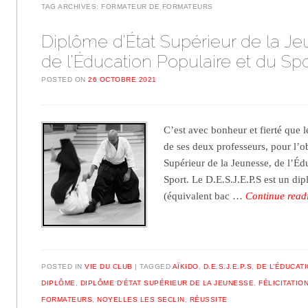
TAG ARCHIVES:
FORMATEUR DE FORMATEURS
Diplôme d’État Supérieur de la J
de l’Éducation Populaire et du Spo
POSTED ON
26 OCTOBRE 2021
C’est avec bonheur et fierté que le
de ses deux professeurs, pour l’
Supérieur de la Jeunesse, de l’Éd
Sport. Le D.E.S.J.E.P.S est un di
(équivalent bac …
Continue rea
POSTED IN
VIE DU CLUB
TAGGED
AÏKIDO
,
D.E.S.J.E.P.S
,
DE L’ÉDUCAT
DIPLÔME
,
DIPLÔME D’ÉTAT SUPÉRIEUR DE LA JEUNESSE
,
FÉLICITATIO
FORMATEURS
,
NOYELLES LES SECLIN
,
RÉUSSITE