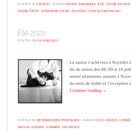
POSTED IN
STAGES
TAGGED
AÏKIDO
,
BUKIWAZA
,
ÉTÉ
,
FIN DE SAISON
STAGE PRIVÉ
,
STÉPHANE CISSÉ
,
TAIJUTSU
,
YOULIKA MICHALSKI
Été 2022
POSTED ON
24 JUIN 2022
La saison s’achèvera à Noyelles l
fin de saison des 08, 09 et 10 jui
seront néanmoins assurés à Noyell
du mois de Juillet (à l’exception
Continue reading
→
POSTED IN
INFORMATIONS PRATIQUES
TAGGED
2022
,
AÏKIDO
,
CONGÉ
SECLIN
,
STAGES
,
SUMMER
,
VACANCES