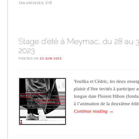
TAG ARCHIVES:
ÉTÉ
Post navigation
Stage d’été à Meymac, du 28 au 30
2023
POSTED ON
23 JUIN 2023
Youlika et Cédric, les deux enseig
plaisir d’être invités à participer
longue date Florent Hibon (fondat
à l’animation de la deuxième édi
Continue reading
→