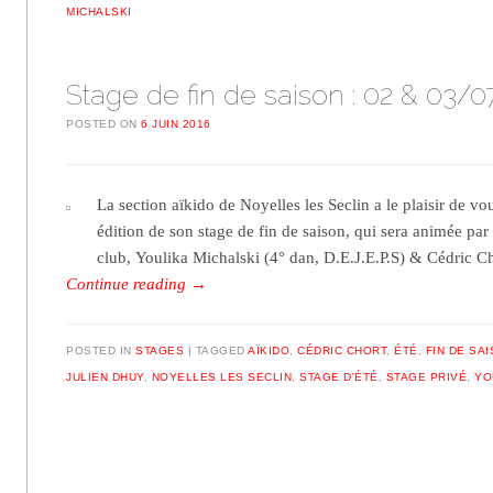
MICHALSKI
Stage de fin de saison : 02 & 03/0
POSTED ON
6 JUIN 2016
La section aïkido de Noyelles les Seclin a le plaisir de vou
édition de son stage de fin de saison, qui sera animée par
club, Youlika Michalski (4° dan, D.E.J.E.P.S) & Cédric C
Continue reading
→
POSTED IN
STAGES
TAGGED
AÏKIDO
,
CÉDRIC CHORT
,
ÉTÉ
,
FIN DE SA
JULIEN DHUY
,
NOYELLES LES SECLIN
,
STAGE D'ÉTÉ
,
STAGE PRIVÉ
,
YO
Post navigation