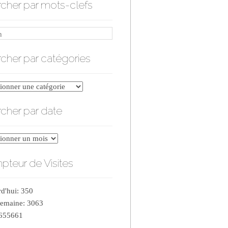
cher par mots-clefs
cher par catégories
er
cher par date
ries
er
teur de Visites
d'hui: 350
semaine: 3063
 655661