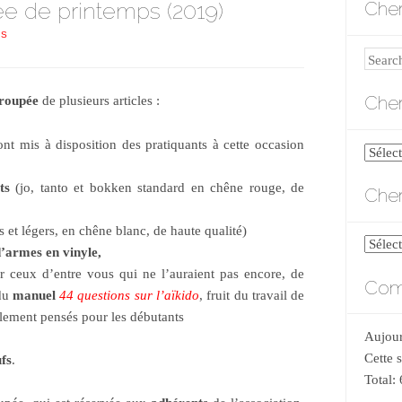
 de printemps (2019)
Cher
LS
Search
Cher
roupée
de plusieurs articles :
ont mis à disposition des pratiquants à cette occasion
Cherch
par
ts
(jo, tanto et bokken standard en chêne rouge, de
Cher
catégo
s et légers, en chêne blanc, de haute qualité)
Cherch
d’armes en vinyle,
par
ur ceux d’entre vous qui ne l’auraient pas encore, de
Comp
date
 du
manuel
44 questions sur l’aïkido
, fruit du travail de
lement pensés pour les débutants
Aujour
Cette 
fs
.
Total: