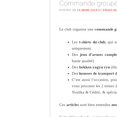
Commande groupée
POSTED ON
23 MARS 2019
BY
AIKIDO N
Le club organise une
commande g
Les
t-shirts du club
, qui s
uniquement
Des
jeux d’armes
comple
haute qualité)
Des
bokken yagyu ryu
(fin
Des
housses de transport 
C’est aussi l’occasion, po
vous procurer les 2 tomes
Youlika & Cédric, & spécia
Ces
articles
sont bien entendus
neu