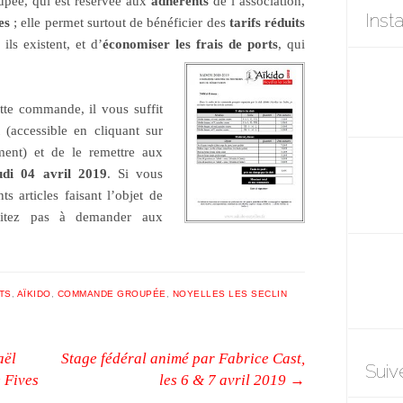
pée, qui est réservée aux
adhérents
de l’association,
Inst
es
; elle permet surtout de bénéficier des
tarifs réduits
ls existent, et d’
économiser les frais de ports
, qui
tte commande, il vous suffit
(accessible en cliquant sur
ment) et de le remettre aux
udi 04 avril 2019
. Si vous
ts articles faisant l’objet de
sitez pas à demander aux
TS
,
AÏKIDO
,
COMMANDE GROUPÉE
,
NOYELLES LES SECLIN
aël
Stage fédéral animé par Fabrice Cast,
Suiv
e Fives
les 6 & 7 avril 2019
→