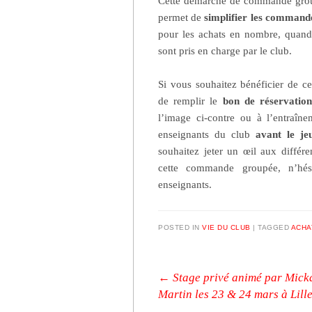
Cette démarche de commande grou
permet de
simplifier les command
pour les achats en nombre, quand i
sont pris en charge par le club.
Si vous souhaitez bénéficier de ce
de remplir le
bon de réservation
l’image ci-contre ou à l’entraîne
enseignants du club
avant le je
souhaitez jeter un œil aux différen
cette commande groupée, n’hé
enseignants.
POSTED IN
VIE DU CLUB
|
TAGGED
ACHA
Post navigation
←
Stage privé animé par Mick
Martin les 23 & 24 mars à Lill