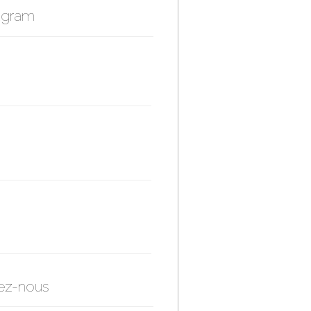
agram
ez-nous