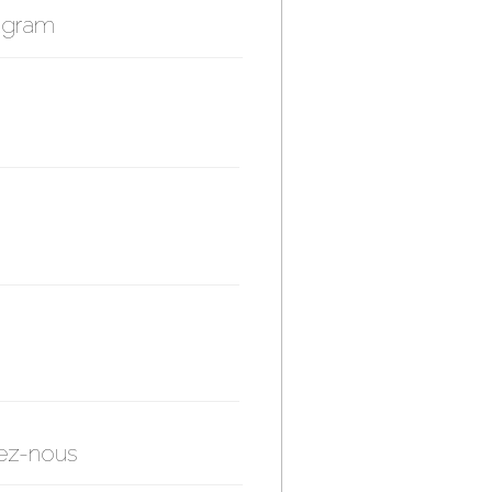
agram
ez-nous