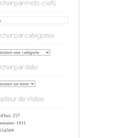
cher par mots-clefs
cher par catégories
er
cher par date
ries
er
teur de Visites
d'hui: 257
semaine: 1911
 654509