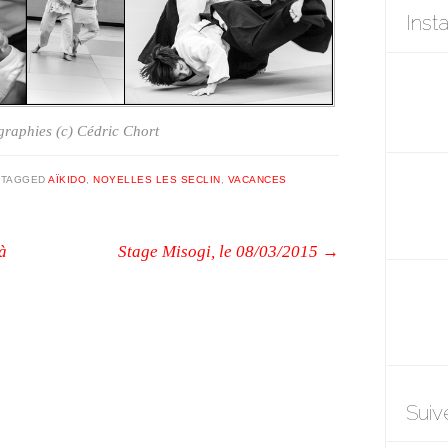
Inst
raphies (c) Cédric Chort
|
TAGGED
AÏKIDO
,
NOYELLES LES SECLIN
,
VACANCES
à
Stage Misogi, le 08/03/2015
→
Suiv