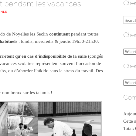
rt pendant les vacances
Cher
 NLS
Search
Cher
ido de Noyelles les Seclin
continuent
pendant toutes
habituels
: lundis, mercredis & jeudis 19h30-21h30.
Cherch
rrêtent qu’en cas d’indisponibilité de la salle
(congés
par
s vacances scolaires représentent souvent l’occasion de
Cher
catégo
ubs, ou d’aborder l’aïkido sans le stress du travail. Des
Cherch
par
r nombreux sur les tatamis !
Comp
date
Aujour
Cette 
Total: