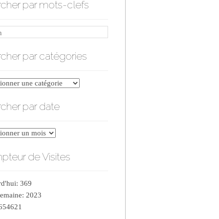
cher par mots-clefs
cher par catégories
er
cher par date
ries
er
teur de Visites
d'hui: 369
semaine: 2023
 654621