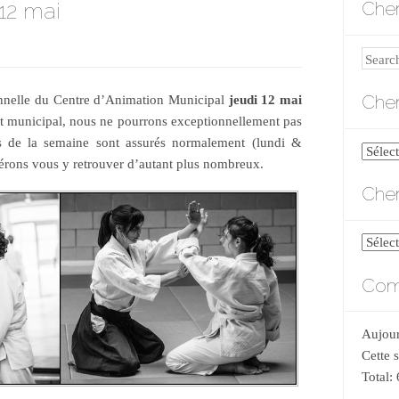
12 mai
Cher
Search
Cher
onnelle du Centre d’Animation Municipal
jeudi 12 mai
t municipal, nous ne pourrons exceptionnellement pas
rs de la semaine sont assurés normalement (lundi &
Cherch
rons vous y retrouver d’autant plus nombreux.
par
Cher
catégo
Cherch
par
Comp
date
Aujour
Cette 
Total: