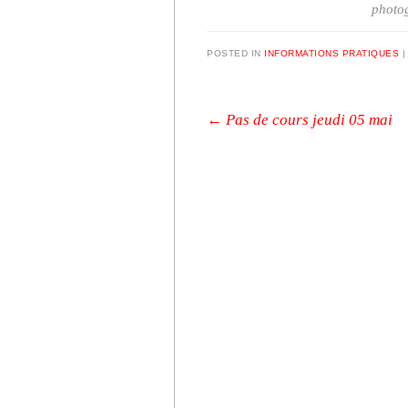
photog
POSTED IN
INFORMATIONS PRATIQUES
Post navigation
←
Pas de cours jeudi 05 mai