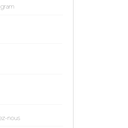
agram
ez-nous