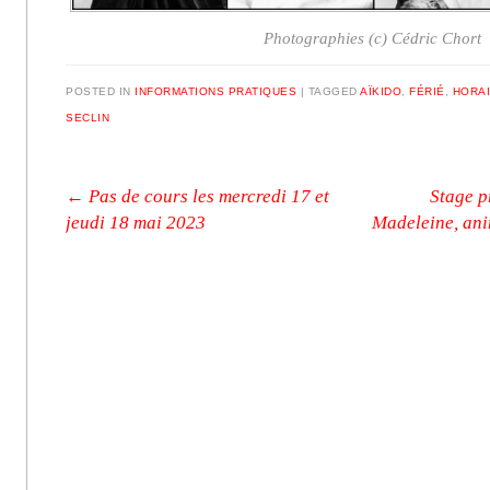
Photographies (c) Cédric Chort
POSTED IN
INFORMATIONS PRATIQUES
|
TAGGED
AÏKIDO
,
FÉRIÉ
,
HORA
SECLIN
Post navigation
←
Pas de cours les mercredi 17 et
Stage p
jeudi 18 mai 2023
Madeleine, ani