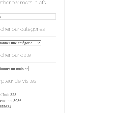
cher par mots-clefs
cher par catégories
er
cher par date
ries
er
teur de Visites
d'hui: 323
semaine: 3036
 655634