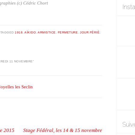
raphies (c) Cédric Chort
Inst
|
TAGGED
1918
,
AÏKIDO
,
ARMISTICE
,
FERMETURE
,
JOUR FÉRIÉ
,
CREDI 11 NOVEMBRE
”
oyelles les Seclin
Suiv
re 2015
Stage Fédéral, les 14 & 15 novembre