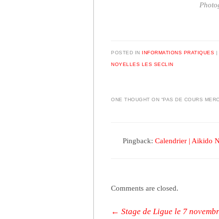
Photog
POSTED IN
INFORMATIONS PRATIQUES
NOYELLES LES SECLIN
ONE THOUGHT ON “
PAS DE COURS MER
Pingback:
Calendrier | Aikido N
Comments are closed.
Post navigation
←
Stage de Ligue le 7 novemb