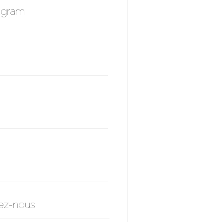
agram
ez-nous