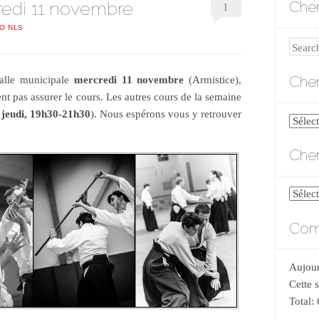
redi 11 novembre
Cher
1
DO NLS
Search
Cher
salle municipale
mercredi 11 novembre
(Armistice),
t pas assurer le cours. Les autres cours de la semaine
 jeudi, 19h30-21h30
). Nous espérons vous y retrouver
Cherch
par
Cher
catégo
Cherch
par
Comp
date
Aujour
Cette 
Total: