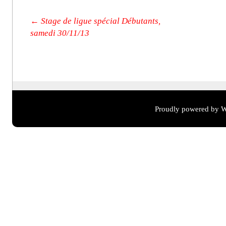
Post navigation
←
Stage de ligue spécial Débutants,
samedi 30/11/13
Proudly powered by W