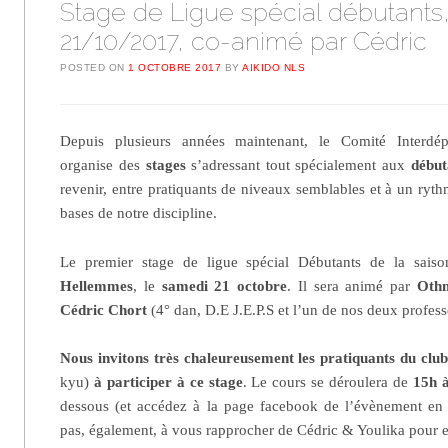
Stage de Ligue spécial débutants,
21/10/2017, co-animé par Cédric
POSTED ON
1 OCTOBRE 2017
BY
AIKIDO NLS
Depuis plusieurs années maintenant, le Comité Interdépa
organise des
stages
s’adressant tout spécialement aux
début
revenir, entre pratiquants de niveaux semblables et à un rythm
bases de notre discipline.
Le premier stage de ligue spécial Débutants de la sais
Hellemmes
, le
samedi 21 octobre
. Il sera animé par
Othm
Cédric Chort
(4° dan, D.E J.E.P.S et l’un de nos deux profess
Nous invitons très chaleureusement les pratiquants du clu
kyu)
à participer à ce stage
. Le cours se déroulera de
15h 
dessous (et accédez à la page facebook de l’évènement en c
pas, également, à vous rapprocher de Cédric & Youlika pour en