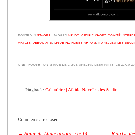
POSTED IN
STAGES
|
TAGGED
AÏKIDO
,
CÉDRIC CHORT
,
COMITÉ INTERD
ARTOIS
,
DÉBUTANTS
,
LIGUE FLANDRES-ARTOIS
,
NOYELLES LES SECLI
ONE THOUGHT ON “
STAGE DE LIGUE SPÉCIAL DÉBUTANTS, LE 21/10/20
Pingback:
Calendrier | Aikido Noyelles les Seclin
Comments are closed.
Post navigation
←
Stage de Ligue organisé le 14
Reprise de