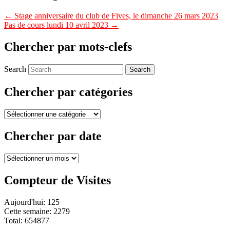
←
Stage anniversaire du club de Fives, le dimanche 26 mars 2023
Pas de cours lundi 10 avril 2023
→
Chercher par mots-clefs
Search
Chercher par catégories
Chercher
par
catégories
Chercher par date
Chercher
par
date
Compteur de Visites
Aujourd'hui: 125
Cette semaine: 2279
Total: 654877