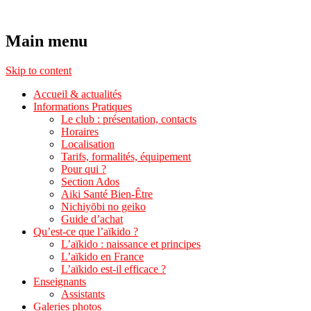
Aikido Noyelles les Seclin
Main menu
Skip to content
Accueil & actualités
Informations Pratiques
Le club : présentation, contacts
Horaires
Localisation
Tarifs, formalités, équipement
Pour qui ?
Section Ados
Aiki Santé Bien-Être
Nichiyōbi no geiko
Guide d’achat
Qu’est-ce que l’aïkido ?
L’aïkido : naissance et principes
L’aïkido en France
L’aïkido est-il efficace ?
Enseignants
Assistants
Galeries photos