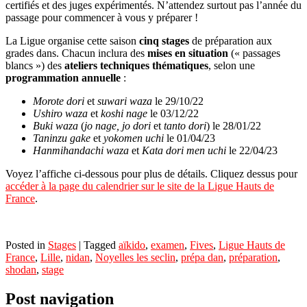
certifiés et des juges expérimentés. N’attendez surtout pas l’année du
passage pour commencer à vous y préparer !
La Ligue organise cette saison
cinq stages
de préparation aux
grades dans. Chacun inclura des
mises en situation
(« passages
blancs ») des
ateliers techniques thématiques
, selon une
programmation annuelle
:
Morote dori
et
suwari waza
le 29/10/22
Ushiro waza
et
koshi nage
le 03/12/22
Buki waza
(
jo nage, jo dori
et
tanto dori
) le 28/01/22
Taninzu gake
et
yokomen uchi
le 01/04/23
Hanmihandachi waza
et
Kata dori men uchi
le 22/04/23
Voyez l’affiche ci-dessous pour plus de détails. Cliquez dessus pour
accéder à la page du calendrier sur le site de la Ligue Hauts de
France
.
Posted in
Stages
|
Tagged
aïkido
,
examen
,
Fives
,
Ligue Hauts de
France
,
Lille
,
nidan
,
Noyelles les seclin
,
prépa dan
,
préparation
,
shodan
,
stage
Post navigation