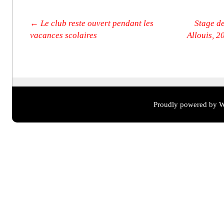
Post navigation
←
Le club reste ouvert pendant les
Stage d
vacances scolaires
Allouis, 2
Proudly powered by W