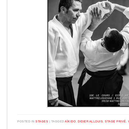
POSTED IN
STAGES
|
TAGGED
AÏKIDO
,
DIDIER ALLOUIS
,
STAGE PRIVÉ
,