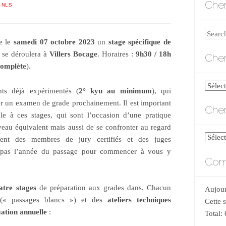
Cher
 NLS
Search
e le
samedi 07 octobre 2023
un
stage spécifique de
i se déroulera à
Villers Bocage
. Horaires :
9h30 / 18h
Cher
complète
).
Cherch
nts déjà expérimentés (
2° kyu au minimum
), qui
par
er un examen de grade prochainement. Il est important
Cher
catégo
ble à ces stages, qui sont l’occasion d’une pratique
iveau équivalent mais aussi de se confronter au regard
Cherch
ment des membres de jury certifiés et des juges
par
t pas l’année du passage pour commencer à vous y
Comp
date
atre stages
de préparation aux grades dans. Chacun
Aujour
« passages blancs ») et des
ateliers techniques
Cette 
tion annuelle
:
Total: