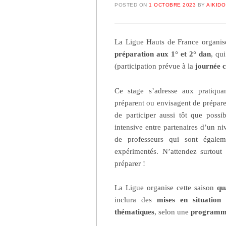
POSTED ON
1 OCTOBRE 2023
BY
AIKIDO
La Ligue Hauts de France organis
préparation aux 1° et 2° dan
, qu
(participation prévue à la
journée
Ce stage s’adresse aux pratiqua
préparent ou envisagent de prépar
de participer aussi tôt que possi
intensive entre partenaires d’un n
de professeurs qui sont égale
expérimentés. N’attendez surtou
préparer !
La Ligue organise cette saison
qu
inclura des
mises en situation
(
thématiques
, selon une
programma