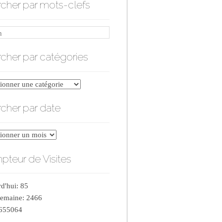
cher par mots-clefs
cher par catégories
er
cher par date
ries
er
teur de Visites
d'hui: 85
semaine: 2466
 655064