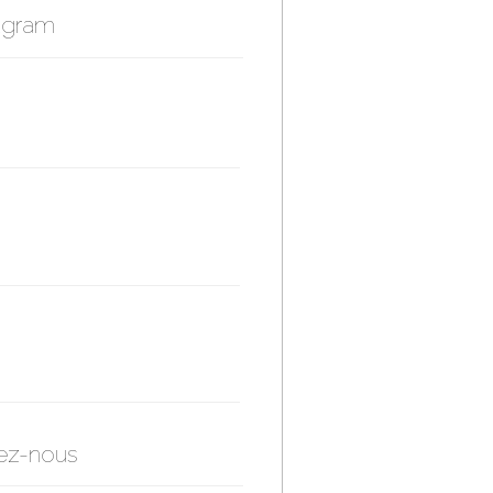
agram
ez-nous