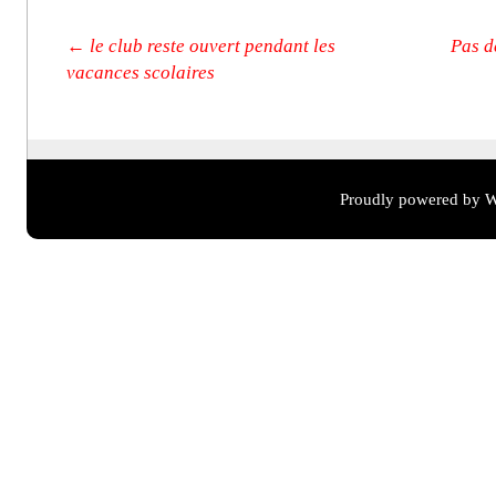
Post navigation
←
le club reste ouvert pendant les
Pas d
vacances scolaires
Proudly powered by W