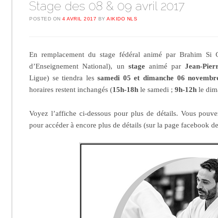
Stage des 08 & 09 avril 2017
POSTED ON
4 AVRIL 2017
BY
AIKIDO NLS
En remplacement du stage fédéral animé par Brahim Si 
d’Enseignement National), un
stage
animé par
Jean-Pier
Ligue) se tiendra les
samedi 05 et dimanche 06 novemb
horaires restent inchangés (
15h-18h
le samedi ;
9h-12h
le dim
Voyez l’affiche ci-dessous pour plus de détails. Vous pouv
pour accéder à encore plus de détails (sur la page facebook d