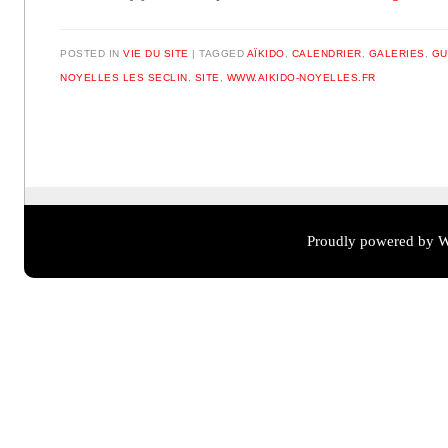
POSTED IN
VIE DU SITE
TAGGED
AÏKIDO
,
CALENDRIER
,
GALERIES
,
GU
NOYELLES LES SECLIN
,
SITE
,
WWW.AIKIDO-NOYELLES.FR
Post navigation
Proudly powered by W