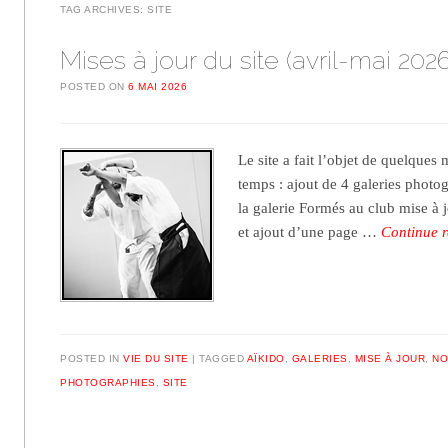
TAG ARCHIVES:
SITE
Mises à jour du site (avril-mai 2026
POSTED ON
6 MAI 2026
Le site a fait l’objet de quelques 
temps : ajout de 4 galeries photo
la galerie Formés au club mise à 
et ajout d’une page …
Continue 
POSTED IN
VIE DU SITE
TAGGED
AÏKIDO
,
GALERIES
,
MISE À JOUR
,
NO
PHOTOGRAPHIES
,
SITE