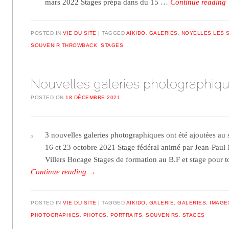
mars 2022 Stages prépa dans du 15 …
Continue reading
POSTED IN
VIE DU SITE
TAGGED
AÏKIDO
,
GALERIES
,
NOYELLES LES 
SOUVENIR THROWBACK
,
STAGES
Nouvelles galeries photographiq
POSTED ON
18 DÉCEMBRE 2021
3 nouvelles galeries photographiques ont été ajoutées au 
16 et 23 octobre 2021 Stage fédéral animé par Jean-Paul
Villers Bocage Stages de formation au B.F et stage pour 
Continue reading
→
POSTED IN
VIE DU SITE
TAGGED
AÏKIDO
,
GALERIE
,
GALERIES
,
IMAGE
PHOTOGRAPHIES
,
PHOTOS
,
PORTRAITS
,
SOUVENIRS
,
STAGES