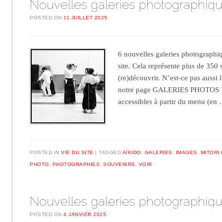
Nouvelles galeries photographiq
POSTED ON
11 JUILLET 2025
6 nouvelles galeries photographiq
site. Cela représente plus de 350
(re)découvrir. N’est-ce pas aussi l
notre page GALERIES PHOTOS ? 
accessibles à partir du menu (e
POSTED IN
VIE DU SITE
TAGGED
AÏKIDO
,
GALERIES
,
IMAGES
,
MITORI
PHOTO
,
PHOTOGRAPHIES
,
SOUVENIRS
,
VOIR
Nouvelles galeries photographiq
POSTED ON
4 JANVIER 2025