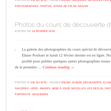
POSTED IN
VIE DU SITE
TAGGED
AÏKIDO
,
GALERIES
,
NOYELLES LES 
PHOTOGRAPHIES
,
PHOTOS
,
STAGE DE FIN DE SAISON
Photos du cours de découverte du
POSTED ON
16 FÉVRIER 2018
La galerie des photographies du cours spécial de découve
Eliane Pouhaer le lundi 12 février dernier est en ligne. 
profité pour publier quelques autres photographies issues
de la première …
Continue reading
→
POSTED IN
VIE DU SITE
TAGGED
AÏKIDO
,
ALBUM
,
DÉCOUVERTE
,
ELIA
GALERIES
,
IAÏDO
,
IMAGES
,
MISE À JOUR
,
NOYELLES LES SECLIN
,
PHO
PORTRAITS
,
SOUVENIRS