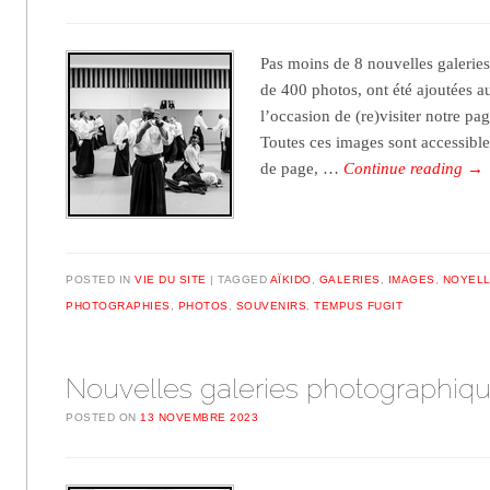
Pas moins de 8 nouvelles galeries
de 400 photos, ont été ajoutées au
l’occasion de (re)visiter notr
Toutes ces images sont accessible
de page, …
Continue reading
→
POSTED IN
VIE DU SITE
TAGGED
AÏKIDO
,
GALERIES
,
IMAGES
,
NOYELL
PHOTOGRAPHIES
,
PHOTOS
,
SOUVENIRS
,
TEMPUS FUGIT
Nouvelles galeries photographiq
POSTED ON
13 NOVEMBRE 2023