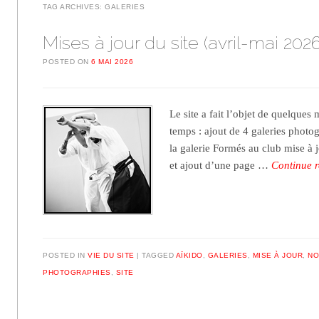
TAG ARCHIVES:
GALERIES
Mises à jour du site (avril-mai 2026
POSTED ON
6 MAI 2026
Le site a fait l’objet de quelques 
temps : ajout de 4 galeries photo
la galerie Formés au club mise à 
et ajout d’une page …
Continue 
POSTED IN
VIE DU SITE
TAGGED
AÏKIDO
,
GALERIES
,
MISE À JOUR
,
NO
PHOTOGRAPHIES
,
SITE