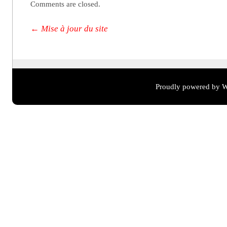
Comments are closed.
Post navigation
←
Mise à jour du site
Proudly powered by W