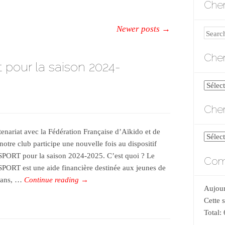
Cher
Newer posts
→
Search
Cher
t pour la saison 2024-
Cherch
par
Cher
catégo
tenariat avec la Fédération Française d’Aïkido et de
Cherch
notre club participe une nouvelle fois au dispositif
par
PORT pour la saison 2024-2025. C’est quoi ? Le
Comp
date
PORT est une aide financière destinée aux jeunes de
 ans, …
Continue reading
→
Aujour
Cette 
Total: