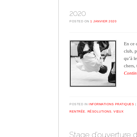
2020
POSTED ON
1 JANVIER 2020
En ce 
club, p
qu’à le
chers,
Contin
POSTED IN
INFORMATIONS PRATIQUES
RENTRÉE
,
RÉSOLUTIONS
,
VŒUX
Stage d’ouverture 