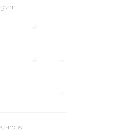
agram
ez-nous