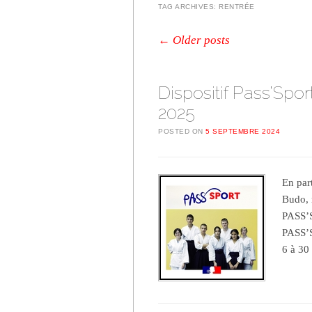
TAG ARCHIVES:
RENTRÉE
Post navigation
←
Older posts
Dispositif Pass’Spor
2025
POSTED ON
5 SEPTEMBRE 2024
En par
Budo, 
PASS’S
PASS’S
6 à 30