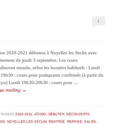
1
son 2020-2021 débutera à Noyelles les Seclin avec
aînement du jeudi 3 septembre. Les cours
îneront ensuite, selon les horaires habituels : Lundi
19h30 : cours pour pratiquants confirmés (à partir du
yu) Lundi 19h30-20h30 : cours pour …
ue reading
→
TAGGED
2020-2021
,
AÏKIDO
,
DÉBUTER
,
DÉCOUVERTE
,
ION
,
NOYELLES LES SECLIN
,
RENTRÉE
,
REPRISE
,
SALON
,