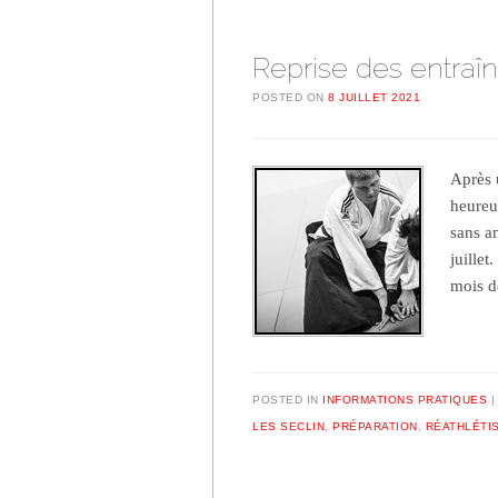
Reprise des entraî
POSTED ON
8 JUILLET 2021
Après 
heureu
sans a
juillet
mois d
POSTED IN
INFORMATIONS PRATIQUES
LES SECLIN
,
PRÉPARATION
,
RÉATHLÉTI