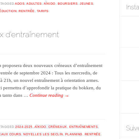
TAGGED
ADOS
,
ADULTES
,
AÏKIDO
,
BOURSIERS
,
JEUNES
,
Inst
ÉDUCTION
,
RENTRÉE
,
TARIFS
 d’entraînement
b proposera deux nouveaux créneaux d’entraînement
 rentrée de septembre 2024 : Tous les mercredis, de
à 21h, un nouvel entraînement à orientation armes.
ci permettra d’approfondir la pratique du bokken, du
du tanto dans …
Continue reading
→
Suiv
TAGGED
2024-2025
,
AÏKIDO
,
CRÉNEAUX
,
ENTRAÎNEMENTS
,
EAUX COURS
,
NOYELLES LES SECLIN
,
PLANNING
,
RENTRÉE
,