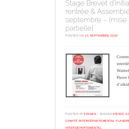
Stage Brevet d’Initi
rentrée & Assemblé
septembre – [mise à
partielle]
POSTED ON
21 SEPTEMBRE 2020
Comme 
interd
Wattre
Pierre
d’aïki
POSTED IN
STAGES
TAGGED
AÏKIDO
,
A
COMITÉ INTERDÉPARTEMENTAL FLANDR
INTERDÉPARTEMENTAL