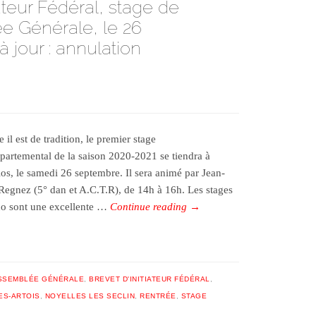
ateur Fédéral, stage de
e Générale, le 26
 jour : annulation
il est de tradition, le premier stage
épartemental de la saison 2020-2021 se tiendra à
los, le samedi 26 septembre. Il sera animé par Jean-
 Regnez (5° dan et A.C.T.R), de 14h à 16h. Les stages
do sont une excellente …
Continue reading
→
SSEMBLÉE GÉNÉRALE
,
BREVET D'INITIATEUR FÉDÉRAL
,
ES-ARTOIS
,
NOYELLES LES SECLIN
,
RENTRÉE
,
STAGE