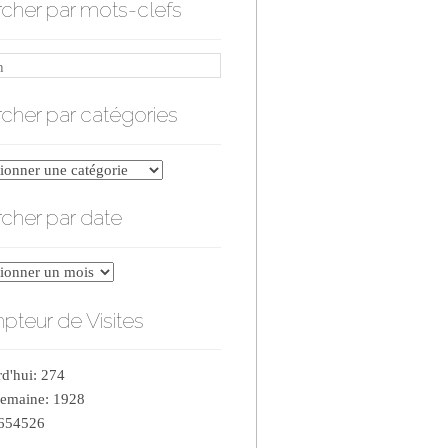
cher par mots-clefs
cher par catégories
er
cher par date
ries
er
teur de Visites
d'hui: 274
semaine: 1928
 654526