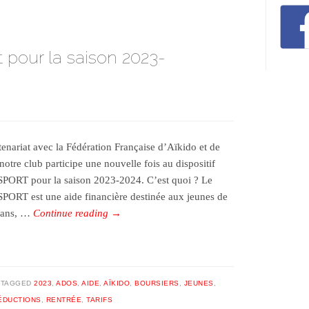
t pour la saison 2023-
tenariat avec la Fédération Française d’Aïkido et de
notre club participe une nouvelle fois au dispositif
PORT pour la saison 2023-2024. C’est quoi ? Le
PORT est une aide financière destinée aux jeunes de
 ans, …
Continue reading
→
TAGGED
2023
,
ADOS
,
AIDE
,
AÏKIDO
,
BOURSIERS
,
JEUNES
,
ÉDUCTIONS
,
RENTRÉE
,
TARIFS