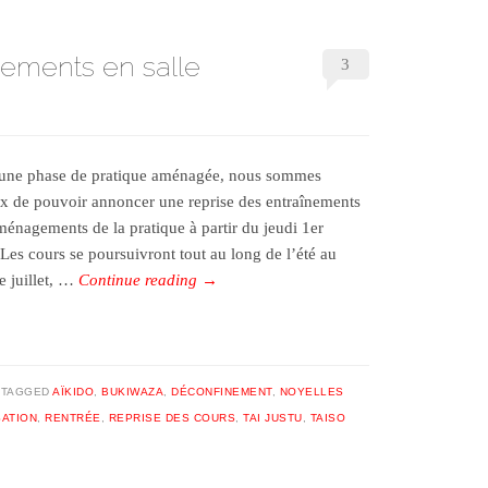
nements en salle
3
une phase de pratique aménagée, nous sommes
x de pouvoir annoncer une reprise des entraînements
ménagements de la pratique à partir du jeudi 1er
. Les cours se poursuivront tout au long de l’été au
e juillet, …
Continue reading
→
TAGGED
AÏKIDO
,
BUKIWAZA
,
DÉCONFINEMENT
,
NOYELLES
SATION
,
RENTRÉE
,
REPRISE DES COURS
,
TAI JUSTU
,
TAISO