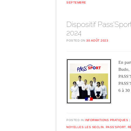
SEPTEMBRE
Dispositif Pass’Spor
2024
POSTED ON
30 AOÛT 2023
En par
Budo, 
PASS’S
PASS’S
6 à 30
POSTED IN
INFORMATIONS PRATIQUES
NOYELLES LES SECLIN
,
PASS'SPORT
,
R